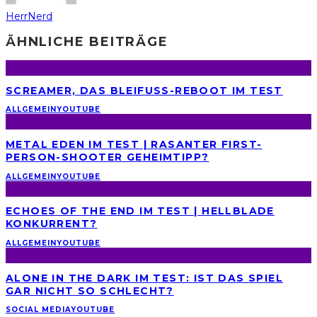
HerrNerd
ÄHNLICHE BEITRÄGE
SCREAMER, DAS BLEIFUSS-REBOOT IM TEST
ALLGEMEIN
YOUTUBE
METAL EDEN IM TEST | RASANTER FIRST-
PERSON-SHOOTER GEHEIMTIPP?
ALLGEMEIN
YOUTUBE
ECHOES OF THE END IM TEST | HELLBLADE
KONKURRENT?
ALLGEMEIN
YOUTUBE
ALONE IN THE DARK IM TEST: IST DAS SPIEL
GAR NICHT SO SCHLECHT?
SOCIAL MEDIA
YOUTUBE