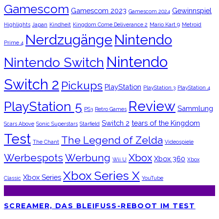
Gamescom
Gamescom 2023
Gewinnspiel
Gamescom 2024
Highlights
Japan
Kindheit
Kingdom Come Deliverance 2
Mario Kart 9
Metroid
Nerdzugänge
Nintendo
Prime 4
Nintendo
Nintendo Switch
Switch 2
Pickups
PlayStation
PlayStation 3
PlayStation 4
Review
PlayStation 5
Sammlung
PS3
Retro Games
Switch 2
tears of the Kingdom
Scars Above
Sonic Superstars
Starfield
Test
The Legend of Zelda
The Chant
Videospiele
Werbespots
Werbung
Xbox
Xbox 360
Wii U
Xbox
Xbox Series X
Xbox Series
Classic
YouTube
SCREAMER, DAS BLEIFUSS-REBOOT IM TEST