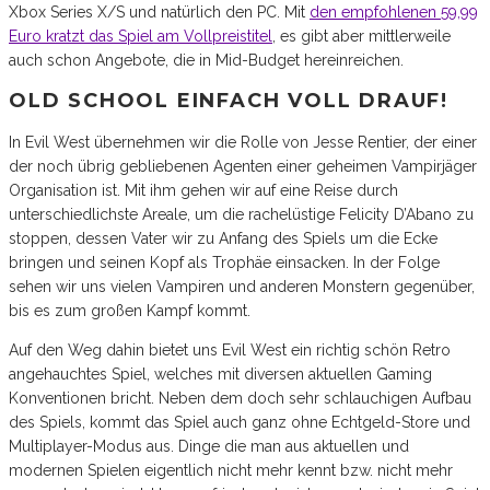
Xbox Series X/S und natürlich den PC. Mit
den empfohlenen 59,99
Euro kratzt das Spiel am Vollpreistitel
, es gibt aber mittlerweile
auch schon Angebote, die in Mid-Budget hereinreichen.
OLD SCHOOL EINFACH VOLL DRAUF!
In Evil West übernehmen wir die Rolle von Jesse Rentier, der einer
der noch übrig gebliebenen Agenten einer geheimen Vampirjäger
Organisation ist. Mit ihm gehen wir auf eine Reise durch
unterschiedlichste Areale, um die rachelüstige Felicity D’Abano zu
stoppen, dessen Vater wir zu Anfang des Spiels um die Ecke
bringen und seinen Kopf als Trophäe einsacken. In der Folge
sehen wir uns vielen Vampiren und anderen Monstern gegenüber,
bis es zum großen Kampf kommt.
Auf den Weg dahin bietet uns Evil West ein richtig schön Retro
angehauchtes Spiel, welches mit diversen aktuellen Gaming
Konventionen bricht. Neben dem doch sehr schlauchigen Aufbau
des Spiels, kommt das Spiel auch ganz ohne Echtgeld-Store und
Multiplayer-Modus aus. Dinge die man aus aktuellen und
modernen Spielen eigentlich nicht mehr kennt bzw. nicht mehr