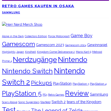
RETRO GAMES KAUFEN IN OSAKA
SAMMLUNG
Game Boy
Alone in the Dark
Collectors Edition
Forza Motorsport
Gamescom
Gamescom 2023
Gewinnspiel
Gamescom 2024
Highlights
Japan
Kindheit
Kingdom Come Deliverance 2
Mario Kart 9
Metroid
Nerdzugänge
Nintendo
Prime 4
Nintendo
Nintendo Switch
Switch 2
Pickups
PlayStation
PlayStation 3
PlayStation 4
Review
PlayStation 5
Sammlung
PS3
Retro Games
Switch 2
tears of the Kingdom
Scars Above
Sonic Superstars
Starfield
Test
The Legend of Zelda