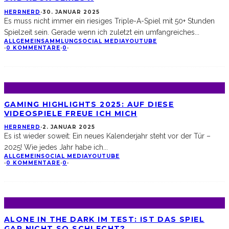
HERRNERD
·
30. JANUAR 2025
Es muss nicht immer ein riesiges Triple-A-Spiel mit 50+ Stunden
Spielzeit sein. Gerade wenn ich zuletzt ein umfangreiches
...
ALLGEMEIN
SAMMLUNG
SOCIAL MEDIA
YOUTUBE
·
0 KOMMENTARE
·
0
·
GAMING HIGHLIGHTS 2025: AUF DIESE
VIDEOSPIELE FREUE ICH MICH
HERRNERD
·
2. JANUAR 2025
Es ist wieder soweit: Ein neues Kalenderjahr steht vor der Tür –
2025! Wie jedes Jahr habe ich
...
ALLGEMEIN
SOCIAL MEDIA
YOUTUBE
·
0 KOMMENTARE
·
0
·
ALONE IN THE DARK IM TEST: IST DAS SPIEL
GAR NICHT SO SCHLECHT?