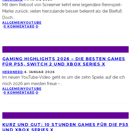
Mit dem Reboot von Screamer kehrt eine legendäre Rennspiel-
Marke zurück, vielen hierzulande besser bekannt als die Bleifuß.
Doch
...
ALLGEMEIN
YOUTUBE
·
0 KOMMENTARE
·
0
·
GAMING HIGHLIGHTS 2026 – DIE BESTEN GAMES
FÜR PS5, SWITCH 2 UND XBOX SERIES X
HERRNERD
·
6. JANUAR 2026
Im neuen YouTube-Video geht es um die zehn Spiele, auf die ich
mich 2026 am meisten freue –
...
ALLGEMEIN
YOUTUBE
·
0 KOMMENTARE
·
0
·
KURZ UND GUT: 10 STUNDEN GAMES FÜR DIE PS5
UND XBOX SERIES X