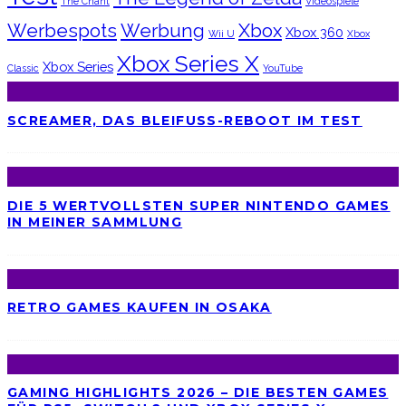
The Chant
Videospiele
Werbespots
Werbung
Xbox
Xbox 360
Wii U
Xbox
Xbox Series X
Xbox Series
Classic
YouTube
SCREAMER, DAS BLEIFUSS-REBOOT IM TEST
DIE 5 WERTVOLLSTEN SUPER NINTENDO GAMES
IN MEINER SAMMLUNG
RETRO GAMES KAUFEN IN OSAKA
GAMING HIGHLIGHTS 2026 – DIE BESTEN GAMES