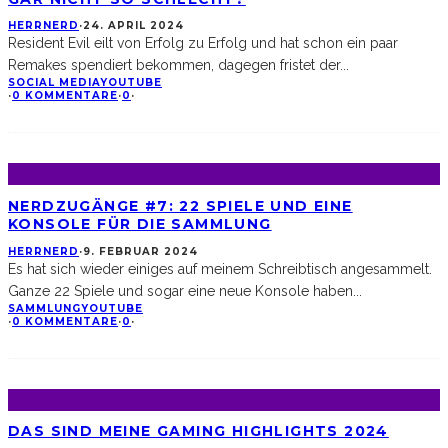
HERRNERD
·
24. APRIL 2024
Resident Evil eilt von Erfolg zu Erfolg und hat schon ein paar
Remakes spendiert bekommen, dagegen fristet der
...
SOCIAL MEDIA
YOUTUBE
·
0 KOMMENTARE
·
0
·
NERDZUGÄNGE #7: 22 SPIELE UND EINE
KONSOLE FÜR DIE SAMMLUNG
HERRNERD
·
9. FEBRUAR 2024
Es hat sich wieder einiges auf meinem Schreibtisch angesammelt.
Ganze 22 Spiele und sogar eine neue Konsole haben
...
SAMMLUNG
YOUTUBE
·
0 KOMMENTARE
·
0
·
DAS SIND MEINE GAMING HIGHLIGHTS 2024