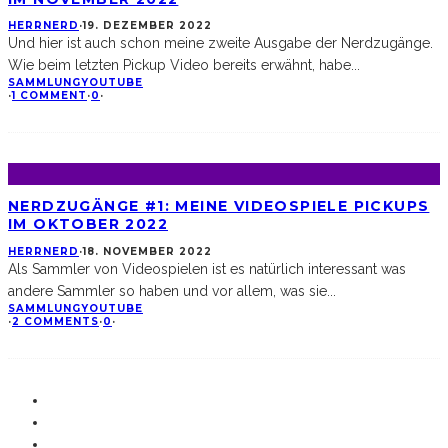
HERRNERD
·
19. DEZEMBER 2022
Und hier ist auch schon meine zweite Ausgabe der Nerdzugänge.
Wie beim letzten Pickup Video bereits erwähnt, habe
...
SAMMLUNG
YOUTUBE
·
1 COMMENT
·
0
·
NERDZUGÄNGE #1: MEINE VIDEOSPIELE PICKUPS
IM OKTOBER 2022
HERRNERD
·
18. NOVEMBER 2022
Als Sammler von Videospielen ist es natürlich interessant was
andere Sammler so haben und vor allem, was sie
...
SAMMLUNG
YOUTUBE
·
2 COMMENTS
·
0
·