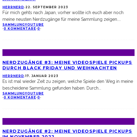
HERRNERD
·
22. SEPTEMBER 2023
Für mich gehts nach Japan, vorher wollte ich euch aber noch
meine neusten Nerdzugänge für meine Sammlung zeigen.
...
SAMMLUNG
YOUTUBE
·
0 KOMMENTARE
·
0
·
NERDZUGÄNGE #3: MEINE VIDEOSPIELE PICKUPS
DURCH BLACK FRIDAY UND WEIHNACHTEN
HERRNERD
·
17. JANUAR 2023
Es ist mal wieder Zeit zu zeigen, welche Spiele den Weg in meine
bescheidene Sammlung gefunden haben. Durch
...
SAMMLUNG
YOUTUBE
·
0 KOMMENTARE
·
0
·
NERDZUGÄNGE #2: MEINE VIDEOSPIELE PICKUPS
IM NOVEMBER 2022