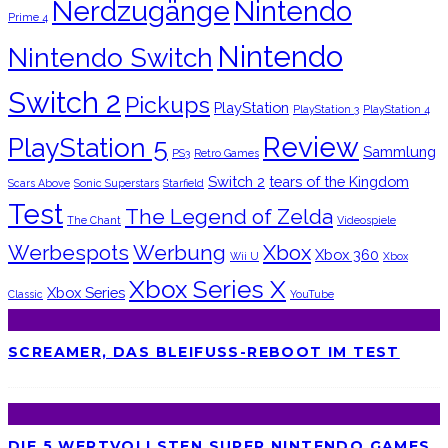
Nerdzugänge
Nintendo
Prime 4
Nintendo
Nintendo Switch
Switch 2
Pickups
PlayStation
PlayStation 3
PlayStation 4
Review
PlayStation 5
Sammlung
PS3
Retro Games
Switch 2
tears of the Kingdom
Scars Above
Sonic Superstars
Starfield
Test
The Legend of Zelda
The Chant
Videospiele
Werbespots
Werbung
Xbox
Xbox 360
Wii U
Xbox
Xbox Series X
Xbox Series
Classic
YouTube
SCREAMER, DAS BLEIFUSS-REBOOT IM TEST
DIE 5 WERTVOLLSTEN SUPER NINTENDO GAMES