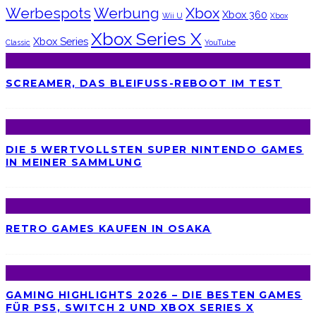
Werbespots
Werbung
Xbox
Xbox 360
Wii U
Xbox
Xbox Series X
Xbox Series
Classic
YouTube
SCREAMER, DAS BLEIFUSS-REBOOT IM TEST
DIE 5 WERTVOLLSTEN SUPER NINTENDO GAMES
IN MEINER SAMMLUNG
RETRO GAMES KAUFEN IN OSAKA
GAMING HIGHLIGHTS 2026 – DIE BESTEN GAMES
FÜR PS5, SWITCH 2 UND XBOX SERIES X