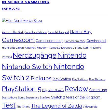
IN MEINER SAMMLUNG
SAMMLUNG
Game Boy
Alone in the Dark
Collectors Edition
Forza Motorsport
Gamescom
Gamescom 2023
Gewinnspiel
Gamescom 2024
Highlights
Japan
Kindheit
Kingdom Come Deliverance 2
Mario Kart 9
Metroid
Nerdzugänge
Nintendo
Prime 4
Nintendo
Nintendo Switch
Switch 2
Pickups
PlayStation
PlayStation 3
PlayStation 4
Review
PlayStation 5
Sammlung
PS3
Retro Games
Switch 2
tears of the Kingdom
Scars Above
Sonic Superstars
Starfield
Test
The Legend of Zelda
The Chant
Videospiele