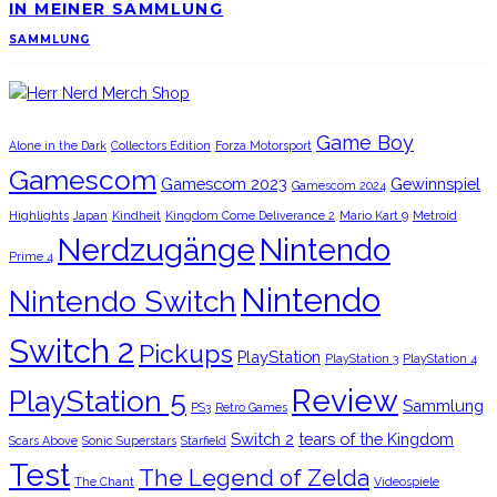
IN MEINER SAMMLUNG
SAMMLUNG
Game Boy
Alone in the Dark
Collectors Edition
Forza Motorsport
Gamescom
Gamescom 2023
Gewinnspiel
Gamescom 2024
Highlights
Japan
Kindheit
Kingdom Come Deliverance 2
Mario Kart 9
Metroid
Nerdzugänge
Nintendo
Prime 4
Nintendo
Nintendo Switch
Switch 2
Pickups
PlayStation
PlayStation 3
PlayStation 4
Review
PlayStation 5
Sammlung
PS3
Retro Games
Switch 2
tears of the Kingdom
Scars Above
Sonic Superstars
Starfield
Test
The Legend of Zelda
The Chant
Videospiele