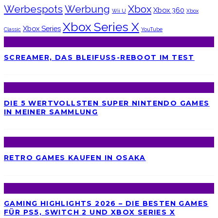
Werbespots
Werbung
Xbox
Xbox 360
Wii U
Xbox
Xbox Series X
Xbox Series
Classic
YouTube
SCREAMER, DAS BLEIFUSS-REBOOT IM TEST
DIE 5 WERTVOLLSTEN SUPER NINTENDO GAMES
IN MEINER SAMMLUNG
RETRO GAMES KAUFEN IN OSAKA
GAMING HIGHLIGHTS 2026 – DIE BESTEN GAMES
FÜR PS5, SWITCH 2 UND XBOX SERIES X