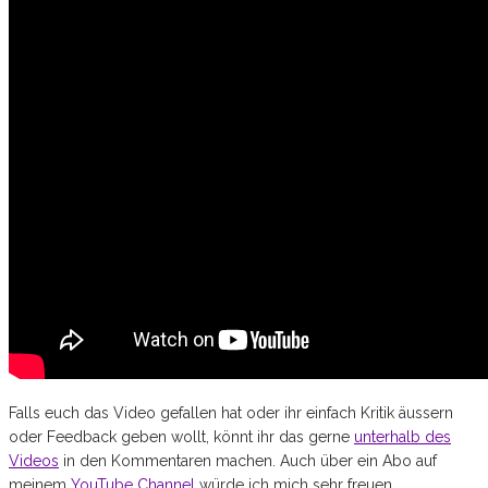
Falls euch das Video gefallen hat oder ihr einfach Kritik äussern
oder Feedback geben wollt, könnt ihr das gerne
unterhalb des
Videos
in den Kommentaren machen. Auch über ein Abo auf
meinem
YouTube Channel
würde ich mich sehr freuen.