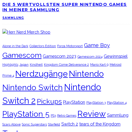
DIE 5 WERTVOLLSTEN SUPER NINTENDO GAMES
IN MEINER SAMMLUNG
SAMMLUNG
Game Boy
Alone in the Dark
Collectors Edition
Forza Motorsport
Gamescom
Gamescom 2023
Gewinnspiel
Gamescom 2024
Highlights
Japan
Kindheit
Kingdom Come Deliverance 2
Mario Kart 9
Metroid
Nerdzugänge
Nintendo
Prime 4
Nintendo
Nintendo Switch
Switch 2
Pickups
PlayStation
PlayStation 3
PlayStation 4
Review
PlayStation 5
Sammlung
PS3
Retro Games
Switch 2
tears of the Kingdom
Scars Above
Sonic Superstars
Starfield