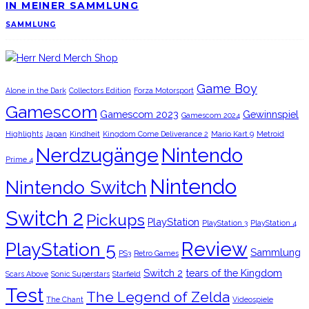
IN MEINER SAMMLUNG
SAMMLUNG
Game Boy
Alone in the Dark
Collectors Edition
Forza Motorsport
Gamescom
Gamescom 2023
Gewinnspiel
Gamescom 2024
Highlights
Japan
Kindheit
Kingdom Come Deliverance 2
Mario Kart 9
Metroid
Nerdzugänge
Nintendo
Prime 4
Nintendo
Nintendo Switch
Switch 2
Pickups
PlayStation
PlayStation 3
PlayStation 4
Review
PlayStation 5
Sammlung
PS3
Retro Games
Switch 2
tears of the Kingdom
Scars Above
Sonic Superstars
Starfield
Test
The Legend of Zelda
The Chant
Videospiele