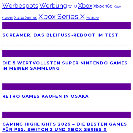
Werbespots
Werbung
Xbox
Xbox 360
Wii U
Xbox
Xbox Series X
Xbox Series
Classic
YouTube
SCREAMER, DAS BLEIFUSS-REBOOT IM TEST
DIE 5 WERTVOLLSTEN SUPER NINTENDO GAMES
IN MEINER SAMMLUNG
RETRO GAMES KAUFEN IN OSAKA
GAMING HIGHLIGHTS 2026 – DIE BESTEN GAMES
FÜR PS5, SWITCH 2 UND XBOX SERIES X